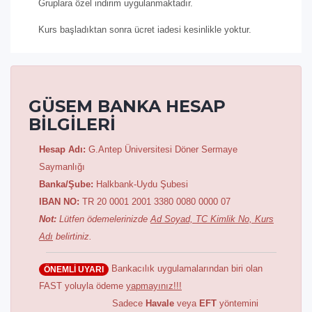
Gruplara özel indirim uygulanmaktadır.
Kurs başladıktan sonra ücret iadesi kesinlikle yoktur.
GÜSEM BANKA HESAP
BİLGİLERİ
Hesap Adı:
G.Antep Üniversitesi Döner Sermaye
Saymanlığı
Banka/Şube:
Halkbank-Uydu Şubesi
IBAN NO:
TR 20 0001 2001 3380 0080 0000 07
Not:
Lütfen ödemelerinizde
Ad Soyad, TC Kimlik No, Kurs
Adı
belirtiniz.
Bankacılık uygulamalarından biri olan
ÖNEMLİ UYARI
FAST yoluyla ödeme
yapmayınız!!!
Sadece
Havale
veya
EFT
yöntemini