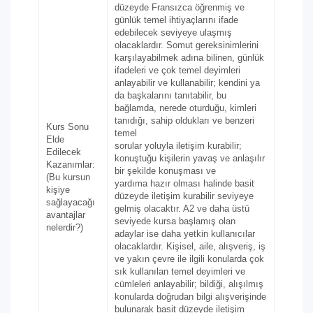
düzeyde Fransızca öğrenmiş ve
günlük temel ihtiyaçlarını ifade
edebilecek seviyeye ulaşmış
olacaklardır. Somut gereksinimlerini
karşılayabilmek adına bilinen, günlük
ifadeleri ve çok temel deyimleri
anlayabilir ve kullanabilir; kendini ya
da başkalarını tanıtabilir, bu
bağlamda, nerede oturduğu, kimleri
tanıdığı, sahip oldukları ve benzeri
Kurs Sonu
temel
Elde
sorular yoluyla iletişim kurabilir;
Edilecek
konuştuğu kişilerin yavaş ve anlaşılır
Kazanımlar:
bir şekilde konuşması ve
(Bu kursun
yardıma hazır olması halinde basit
kişiye
düzeyde iletişim kurabilir seviyeye
sağlayacağı
gelmiş olacaktır. A2 ve daha üstü
avantajlar
seviyede kursa başlamış olan
nelerdir?)
adaylar ise daha yetkin kullanıcılar
olacaklardır. Kişisel, aile, alışveriş, iş
ve yakın çevre ile ilgili konularda çok
sık kullanılan temel deyimleri ve
cümleleri anlayabilir; bildiği, alışılmış
konularda doğrudan bilgi alışverişinde
bulunarak basit düzeyde iletişim