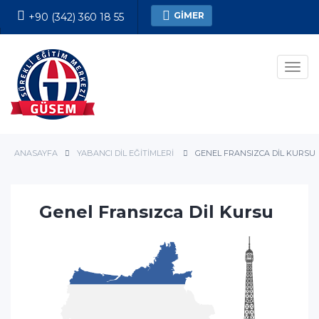
GİMER
+90 (342) 360 18 55
Kesin Kayıt Formu
Men
ANASAYFA
YABANCI DIL EĞITIMLERI
GENEL FRANSIZCA DIL KURSU
Genel Fransızca Dil Kursu