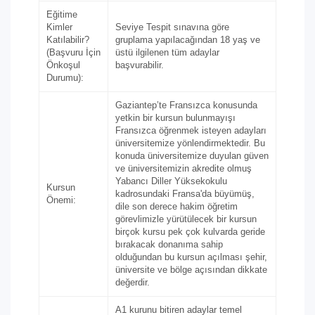
Eğitime
Kimler
Seviye Tespit sınavına göre
Katılabilir?
gruplama yapılacağından 18 yaş ve
(Başvuru İçin
üstü ilgilenen tüm adaylar
Önkoşul
başvurabilir.
Durumu):
Gaziantep’te Fransızca konusunda
yetkin bir kursun bulunmayışı
Fransızca öğrenmek isteyen adayları
üniversitemize yönlendirmektedir. Bu
konuda üniversitemize duyulan güven
ve üniversitemizin akredite olmuş
Yabancı Diller Yüksekokulu
Kursun
kadrosundaki Fransa'da büyümüş,
Önemi:
dile son derece hakim öğretim
görevlimizle yürütülecek bir kursun
birçok kursu pek çok kulvarda geride
bırakacak donanıma sahip
olduğundan bu kursun açılması şehir,
üniversite ve bölge açısından dikkate
değerdir.
A1 kurunu bitiren adaylar temel