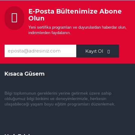
E-Posta Bültenimize Abone
Olun
Yeni sertifika programları ve duyurulardan haberdar olun,
indirimlerden faydalanın.
Kayıt Ol
Kısaca Güsem
Bilgi toplumunun gereklerini yerine getirmek üzere sahip
olduğumuz bilgi birikimi ve deneyimlerimizle, herkesin
ulaşabileceği yaşam boyu eğitim programları düzenlemek.