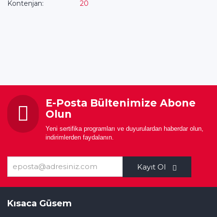
Kontenjan:
20
E-Posta Bültenimize Abone
Olun
Yeni sertifika programları ve duyurulardan haberdar olun,
indirimlerden faydalanın.
Kayıt Ol
Kısaca Güsem