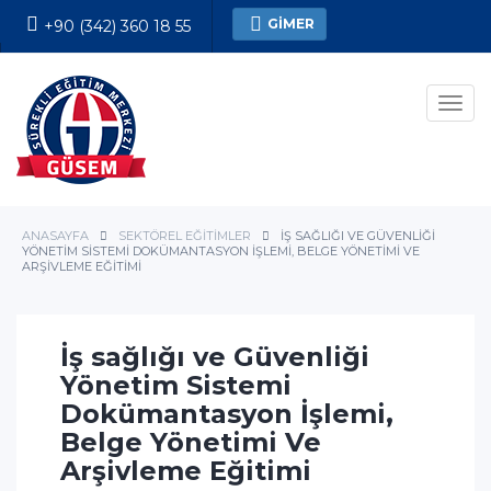
GİMER
+90 (342) 360 18 55
Kesin Kayıt Formu
Men
ANASAYFA
SEKTÖREL EĞITIMLER
İŞ SAĞLIĞI VE GÜVENLIĞI
YÖNETIM SISTEMI DOKÜMANTASYON İŞLEMI, BELGE YÖNETIMI VE
ARŞIVLEME EĞITIMI
İş sağlığı ve Güvenliği
Yönetim Sistemi
Dokümantasyon İşlemi,
Belge Yönetimi Ve
Arşivleme Eğitimi