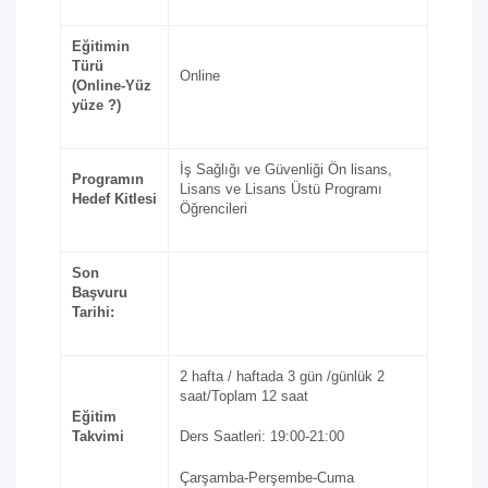
Eğitimin
Türü
Online
(Online-Yüz
yüze ?)
İş Sağlığı ve Güvenliği Ön lisans,
Programın
Lisans ve Lisans Üstü Programı
Hedef Kitlesi
Öğrencileri
Son
Başvuru
Tarihi:
2 hafta / haftada 3 gün /günlük 2
saat/Toplam 12 saat
Eğitim
Takvimi
Ders Saatleri: 19:00-21:00
Çarşamba-Perşembe-Cuma