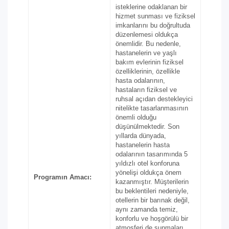
isteklerine odaklanan bir
hizmet sunması ve fiziksel
imkanlarını bu doğrultuda
düzenlemesi oldukça
önemlidir. Bu nedenle,
hastanelerin ve yaşlı
bakım evlerinin fiziksel
özelliklerinin, özellikle
hasta odalarının,
hastaların fiziksel ve
ruhsal açıdan destekleyici
nitelikte tasarlanmasının
önemli olduğu
düşünülmektedir. Son
yıllarda dünyada,
hastanelerin hasta
odalarının tasarımında 5
yıldızlı otel konforuna
yönelişi oldukça önem
Programın Amacı:
kazanmıştır. Müşterilerin
bu beklentileri nedeniyle,
otellerin bir barınak değil,
aynı zamanda temiz,
konforlu ve hoşgörülü bir
atmosferi de sunmaları