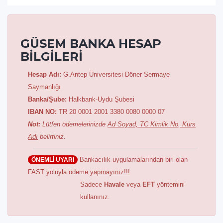
GÜSEM BANKA HESAP
BİLGİLERİ
Hesap Adı:
G.Antep Üniversitesi Döner Sermaye
Saymanlığı
Banka/Şube:
Halkbank-Uydu Şubesi
IBAN NO:
TR 20 0001 2001 3380 0080 0000 07
Not:
Lütfen ödemelerinizde
Ad Soyad, TC Kimlik No, Kurs
Adı
belirtiniz.
Bankacılık uygulamalarından biri olan
ÖNEMLİ UYARI
FAST yoluyla ödeme
yapmayınız!!!
Sadece
Havale
veya
EFT
yöntemini
kullanınız.