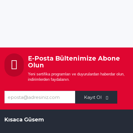
E-Posta Bültenimize Abone
Olun
Yeni sertifika programları ve duyurulardan haberdar olun,
indirimlerden faydalanın.
Kayıt Ol
Kısaca Güsem