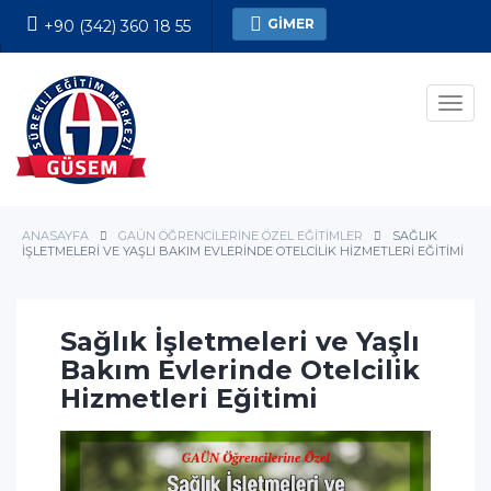
GİMER
+90 (342) 360 18 55
Kesin Kayıt Formu
Men
ANASAYFA
GAÜN ÖĞRENCILERINE ÖZEL EĞITIMLER
SAĞLIK
İŞLETMELERI VE YAŞLI BAKIM EVLERINDE OTELCILIK HIZMETLERI EĞITIMI
Sağlık İşletmeleri ve Yaşlı
Bakım Evlerinde Otelcilik
Hizmetleri Eğitimi